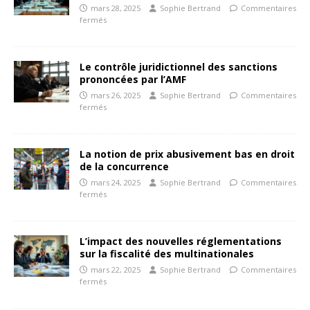
mars 28, 2025
Sophie Bertrand
Commentaires
fermés
Le contrôle juridictionnel des sanctions
prononcées par l’AMF
mars 26, 2025
Sophie Bertrand
Commentaires
fermés
La notion de prix abusivement bas en droit
de la concurrence
mars 24, 2025
Sophie Bertrand
Commentaires
fermés
L’impact des nouvelles réglementations
sur la fiscalité des multinationales
mars 22, 2025
Sophie Bertrand
Commentaires
fermés