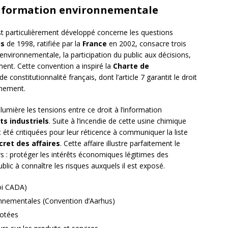
’information environnementale
st particulièrement développé concerne les questions
us
de 1998, ratifiée par la
France
en 2002, consacre trois
 environnementale, la participation du public aux décisions,
ement. Cette convention a inspiré la
Charte de
 constitutionnalité français, dont l’article 7 garantit le droit
nnement.
umière les tensions entre ce droit à l’information
ts industriels
. Suite à l’incendie de cette usine chimique
nt été critiquées pour leur réticence à communiquer la liste
cret des affaires
. Cette affaire illustre parfaitement le
s : protéger les intérêts économiques légitimes des
ublic à connaître les risques auxquels il est exposé.
oi CADA)
nnementales (Convention d’Aarhus)
cotées