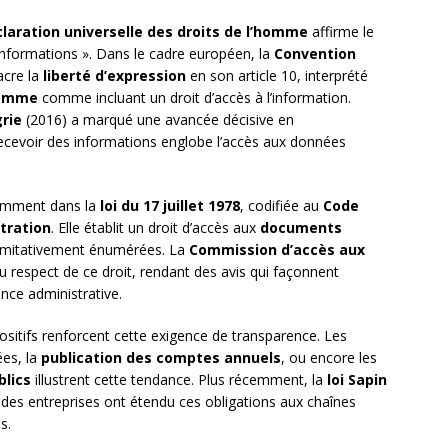
laration universelle des droits de l’homme
affirme le
 informations ». Dans le cadre européen, la
Convention
cre la
liberté d’expression
en son article 10, interprété
homme
comme incluant un droit d’accès à l’information.
rie
(2016) a marqué une avancée décisive en
recevoir des informations englobe l’accès aux données
otamment dans la
loi du 17 juillet 1978
, codifiée au
Code
stration
. Elle établit un droit d’accès aux
documents
 limitativement énumérées. La
Commission d’accès aux
u respect de ce droit, rendant des avis qui façonnent
nce administrative.
sitifs renforcent cette exigence de transparence. Les
ées, la
publication des comptes annuels
, ou encore les
blics
illustrent cette tendance. Plus récemment, la
loi Sapin
es entreprises ont étendu ces obligations aux chaînes
s.