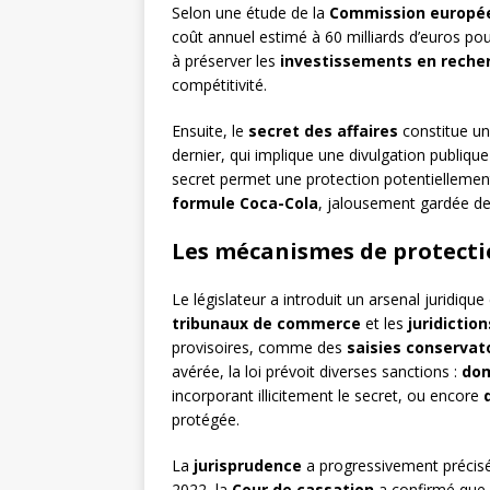
Selon une étude de la
Commission europé
coût annuel estimé à 60 milliards d’euros pou
à préserver les
investissements en reche
compétitivité.
Ensuite, le
secret des affaires
constitue un
dernier, qui implique une divulgation publiq
secret permet une protection potentiellement
formule Coca-Cola
, jalousement gardée dep
Les mécanismes de protectio
Le législateur a introduit un arsenal juridiq
tribunaux de commerce
et les
juridiction
provisoires, comme des
saisies conservat
avérée, la loi prévoit diverses sanctions :
dom
incorporant illicitement le secret, ou encore
protégée.
La
jurisprudence
a progressivement précisé 
2022, la
Cour de cassation
a confirmé que 