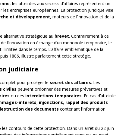
enne
, les atteintes aux secrets d’affaires représentent un
r les entreprises européennes. La protection juridique vise
rche et développement
, moteurs de l’innovation et de la
e alternative stratégique au
brevet
. Contrairement à ce
ue de l’innovation en échange d’un monopole temporaire, le
 illimitée dans le temps. L’affaire emblématique de la
uis 1886, illustre parfaitement cette stratégie.
n judiciaire
ue complet pour protéger le
secret des affaires
. Les
s civiles
peuvent ordonner des mesures préventives et
oires
ou des
interdictions temporaires
. En cas d’atteinte
mages-intérêts
,
injonctions
,
rappel des produits
destruction des documents
contenant l’information
les contours de cette protection. Dans un arrêt du 22 juin
même des informations partiellement connues peuvent