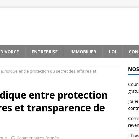
DIVORCE
ENTREPRISE
IMMOBILIER
LOI
CON
NOS
juridique entre protection du secret des affaires et
Courr
dique entre protection
gratu
Joueu
ires et transparence de
contr
Comme
reve
L’hui
ique
Commentaires fermés