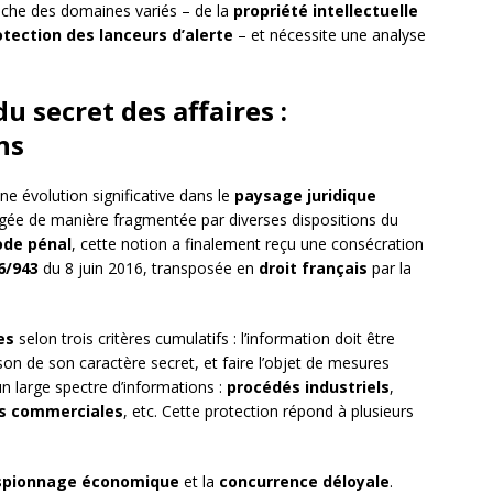
ouche des domaines variés – de la
propriété intellectuelle
otection des lanceurs d’alerte
– et nécessite une analyse
u secret des affaires :
ns
e évolution significative dans le
paysage juridique
gée de manière fragmentée par diverses dispositions du
ode pénal
, cette notion a finalement reçu une consécration
6/943
du 8 juin 2016, transposée en
droit français
par la
es
selon trois critères cumulatifs : l’information doit être
on de son caractère secret, et faire l’objet de mesures
n large spectre d’informations :
procédés industriels
,
es commerciales
, etc. Cette protection répond à plusieurs
spionnage économique
et la
concurrence déloyale
.