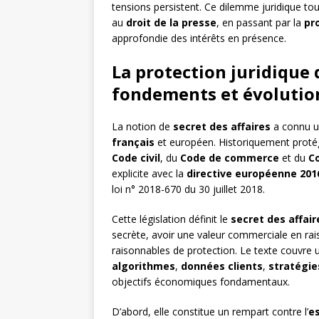
tensions persistent. Ce dilemme juridique t
au
droit de la presse
, en passant par la
pr
approfondie des intérêts en présence.
La protection juridique d
fondements et évolutio
La notion de
secret des affaires
a connu un
français
et européen. Historiquement proté
Code civil
, du
Code de commerce
et du
C
explicite avec la
directive européenne 201
loi n° 2018-670 du 30 juillet 2018.
Cette législation définit le
secret des affair
secrète, avoir une valeur commerciale en rais
raisonnables de protection. Le texte couvre u
algorithmes
,
données clients
,
stratégi
objectifs économiques fondamentaux.
D’abord, elle constitue un rempart contre l’
e