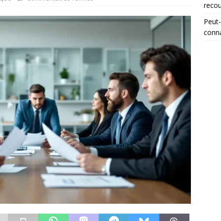
reco
Peut-
conna